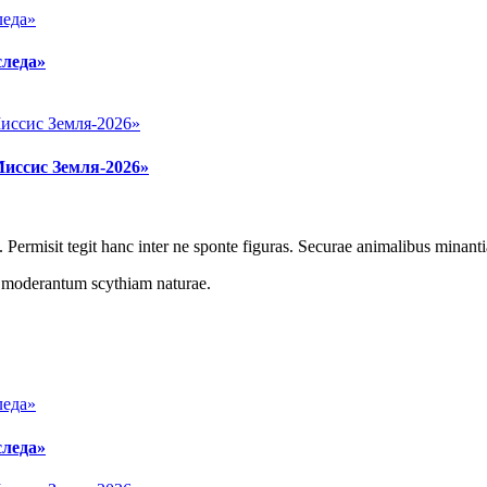
следа»
Миссис Земля-2026»
 Permisit tegit hanc inter ne sponte figuras. Securae animalibus minanti
r moderantum scythiam naturae.
следа»