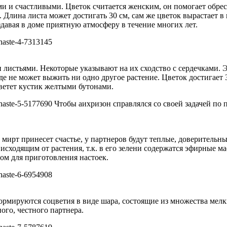
ими и счастливыми. Цветок считается женским, он помогает обр
 Длина листа может достигать 30 см, сам же цветок вырастает в 
здавая в доме приятную атмосферу в течение многих лет.
листьями. Некоторые указывают на их сходство с сердечками. Э
де не может выжить ни одно другое растение. Цветок достигает 3
Цветет кустик желтыми бутонами.
Чтобы аихризон справлялся со своей задачей по
 мирт принесет счастье, у партнеров будут теплые, доверительн
 исходящим от растения, т.к. в его зелени содержатся эфирные 
ом для приготовления настоек.
ормируются соцветия в виде шара, состоящие из множества мелк
ого, честного партнера.