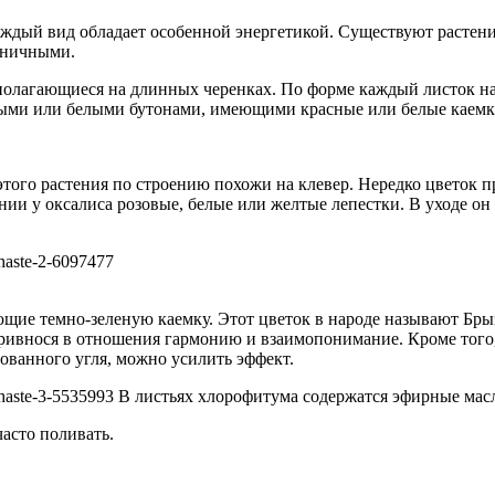
дый вид обладает особенной энергетикой. Существуют растения
оничными.
сполагающиеся на длинных черенках. По форме каждый листок н
лтыми или белыми бутонами, имеющими красные или белые каемк
 этого растения по строению похожи на клевер. Нередко цветок 
ии у оксалиса розовые, белые или желтые лепестки. В уходе он 
ющие темно-зеленую каемку. Этот цветок в народе называют Бр
ивнося в отношения гармонию и взаимопонимание. Кроме того, 
рованного угля, можно усилить эффект.
В листьях хлорофитума содержатся эфирные масл
часто поливать.