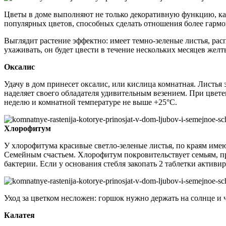
Цветы в доме выполняют не только декоративную функцию, каж
популярных цветов, способных сделать отношения более гарм
Выглядит растение эффектно: имеет темно-зеленые листья, ра
ухаживать, он будет цвести в течение нескольких месяцев же
Оксалис
Удачу в дом принесет оксалис, или кислица комнатная. Листья
наделяет своего обладателя удивительным везением. При цветен
неделю и комнатной температуре не выше +25°С.
Хлорофитум
У хлорофитума красивые светло-зеленые листья, по краям име
Семейным счастьем. Хлорофитум покровительствует семьям, пр
бактерии. Если у основания стебля закопать 2 таблетки активи
Уход за цветком несложен: горшок нужно держать на солнце и 
Калатея