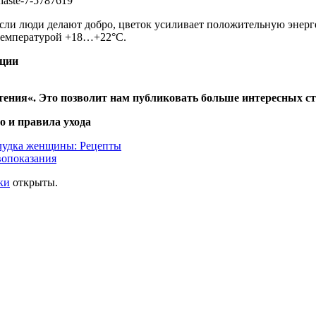
сли люди делают добро, цветок усиливает положительную энергет
 температурой +18…+22°С.
ации
тения
«. Это позволит нам публиковать больше интересных ст
о и правила ухода
лудка женщины: Рецепты
вопоказания
ки
открыты.