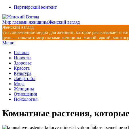
Перейти
Партнёрский контент
к
содержимому
Мир глазами женщины
Женский взгляд
Женский взгляд
это современное медиа для женщин, которое рассказывает о жи
цель — показать мир глазами женщины: живой, яркий, многог
Главное
Меню
навигационное
Главная
меню
Новости
Здоровье
Красота
Культура
Лайфстайл
Мода
Женщины
Отношения
Психология
Комнатные растения, которые 