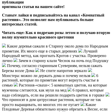
публикации
оригинала статьи
на нашем
сайте
!
Ставьте лайки и подписывайтесь на канал «
Комнатный
растения
«. Это позволит нам публиковать больше
интересных статей.
Читать еще:
Как я подрезаю розы летом и получаю вторую
волну изумительно красивого цветения
Какие деревья сажали в Старину около дома по Народным
приметам. Их много еще в старых деревнях
Лучший
Народный метод, как прогнать Кротов с участка. Проверено
лично
Зачем в старину клали Чеснок на ночь под Подушку
Почему, согласно старинным Суевериям, нельзя сажать
Березы возле Дома
Не спите напротив зеркало
Монстера: можно ли держать дома и почему нельзя
6
растений, которые по приметам могут вернуть счастье в
семью
Растения-«свахи»: 5 комнатных цветов, на которые
мужчины слетаются, как мухи на мед
6 правил, которые
надо соблюдать, если вы решили подарить цветок в горшке
Что приносят в дом цитрусовые растения, которые не так
просто выращивать, но многих это не пугает
Какие
Плодовые Деревья обязательно нужно обрезать к Весне, если