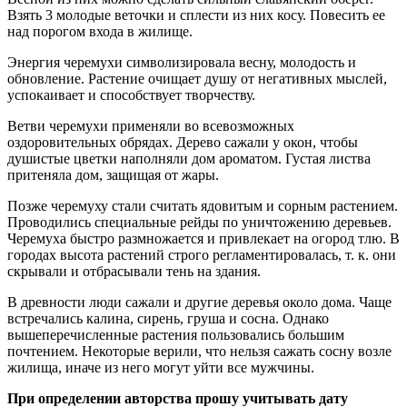
Взять 3 молодые веточки и сплести из них косу. Повесить ее
над порогом входа в жилище.
Энергия черемухи символизировала весну, молодость и
обновление. Растение очищает душу от негативных мыслей,
успокаивает и способствует творчеству.
Ветви черемухи применяли во всевозможных
оздоровительных обрядах. Дерево сажали у окон, чтобы
душистые цветки наполняли дом ароматом. Густая листва
притеняла дом, защищая от жары.
Позже черемуху стали считать ядовитым и сорным растением.
Проводились специальные рейды по уничтожению деревьев.
Черемуха быстро размножается и привлекает на огород тлю. В
городах высота растений строго регламентировалась, т. к. они
скрывали и отбрасывали тень на здания.
В древности люди сажали и другие деревья около дома. Чаще
встречались калина, сирень, груша и сосна. Однако
вышеперечисленные растения пользовались большим
почтением. Некоторые верили, что нельзя сажать сосну возле
жилища, иначе из него могут уйти все мужчины.
При определении авторства прошу учитывать дату