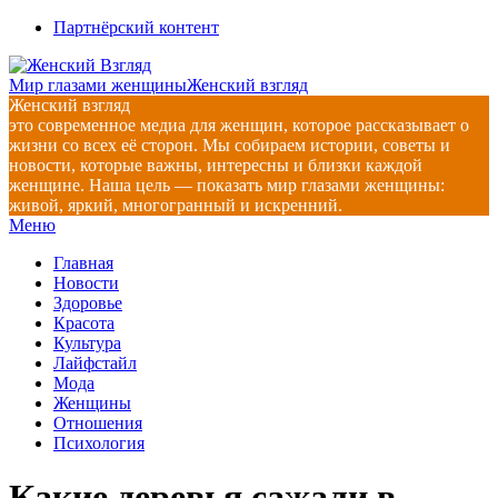
Перейти
Партнёрский контент
к
содержимому
Мир глазами женщины
Женский взгляд
Женский взгляд
это современное медиа для женщин, которое рассказывает о
жизни со всех её сторон. Мы собираем истории, советы и
новости, которые важны, интересны и близки каждой
женщине. Наша цель — показать мир глазами женщины:
живой, яркий, многогранный и искренний.
Главное
Меню
навигационное
Главная
меню
Новости
Здоровье
Красота
Культура
Лайфстайл
Мода
Женщины
Отношения
Психология
Какие деревья сажали в