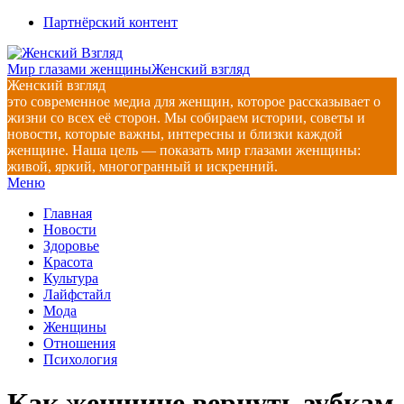
Перейти
Партнёрский контент
к
содержимому
Мир глазами женщины
Женский взгляд
Женский взгляд
это современное медиа для женщин, которое рассказывает о
жизни со всех её сторон. Мы собираем истории, советы и
новости, которые важны, интересны и близки каждой
женщине. Наша цель — показать мир глазами женщины:
живой, яркий, многогранный и искренний.
Главное
Меню
навигационное
Главная
меню
Новости
Здоровье
Красота
Культура
Лайфстайл
Мода
Женщины
Отношения
Психология
Как женщине вернуть зубкам