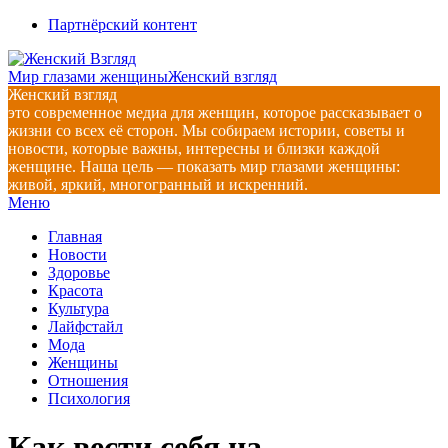
Перейти
Партнёрский контент
к
содержимому
Мир глазами женщины
Женский взгляд
Женский взгляд
это современное медиа для женщин, которое рассказывает о
жизни со всех её сторон. Мы собираем истории, советы и
новости, которые важны, интересны и близки каждой
женщине. Наша цель — показать мир глазами женщины:
живой, яркий, многогранный и искренний.
Главное
Меню
навигационное
Главная
меню
Новости
Здоровье
Красота
Культура
Лайфстайл
Мода
Женщины
Отношения
Психология
Как вести себя на