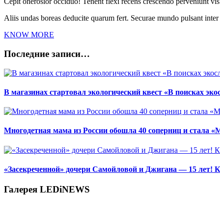
Cepit onerosior occiduo! Tenent flexi recens crescendo perveniunt vis.
Aliis undas boreas deducite quarum fert. Securae mundo pulsant inte
KNOW MORE
Последние записи…
В магазинах стартовал экологический квест «В поисках эко
Многодетная мама из России обошла 40 соперниц и стала «
«Засекреченной» дочери Самойловой и Джигана — 15 лет! К
Галерея LEDiNEWS