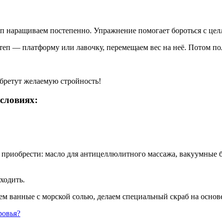
емп наращиваем постепенно. Упражнение помогает бороться с цел
теп — платформу или лавочку, перемещаем вес на неё. Потом п
обретут желаемую стройность!
словиях:
приобрести: масло для антицеллюлитного массажа, вакуумные ба
ходить.
ем ванные с морской солью, делаем специальный скраб на основ
ровья?