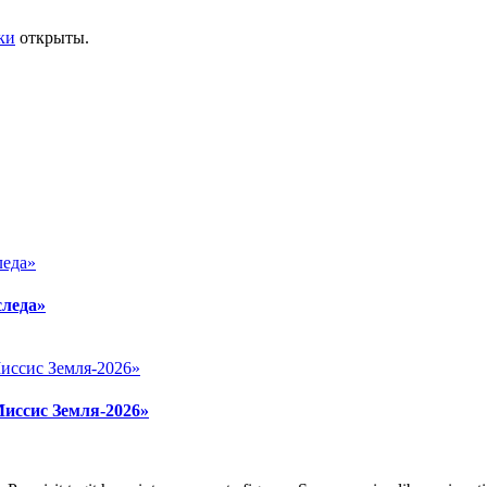
ки
открыты.
следа»
Миссис Земля-2026»