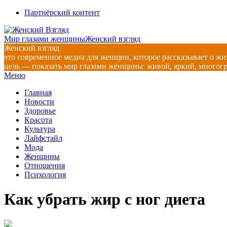
Перейти
Партнёрский контент
к
содержимому
Мир глазами женщины
Женский взгляд
Женский взгляд
это современное медиа для женщин, которое рассказывает о жи
цель — показать мир глазами женщины: живой, яркий, многог
Главное
Меню
навигационное
Главная
меню
Новости
Здоровье
Красота
Культура
Лайфстайл
Мода
Женщины
Отношения
Психология
Как убрать жир с ног диета