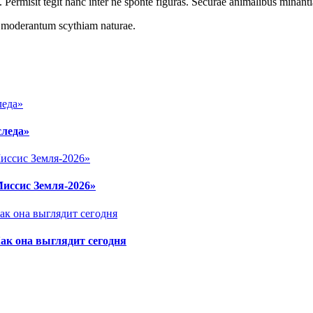
 Permisit tegit hanc inter ne sponte figuras. Securae animalibus minanti
r moderantum scythiam naturae.
следа»
Миссис Земля-2026»
ак она выглядит сегодня