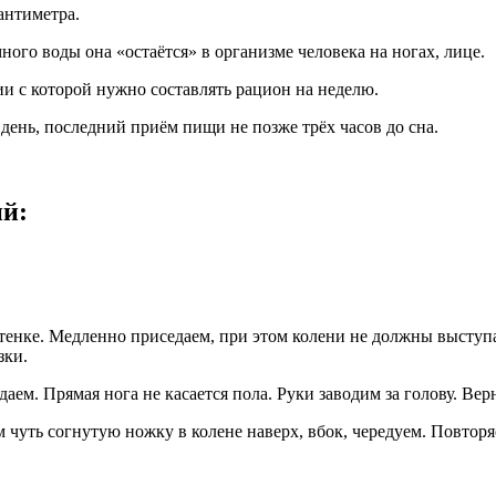
антиметра.
ного воды она «остаётся» в организме человека на ногах, лице.
и с которой нужно составлять рацион на неделю.
день, последний приём пищи не позже трёх часов до сна.
ий:
стенке. Медленно приседаем, при этом колени не должны выступ
зки.
аем. Прямая нога не касается пола. Руки заводим за голову. Ве
м чуть согнутую ножку в колене наверх, вбок, чередуем. Повтор