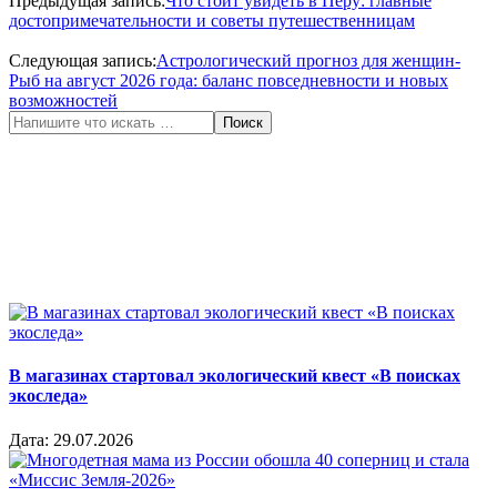
Предыдущая запись:
Что стоит увидеть в Перу: главные
09
достопримечательности и советы путешественницам
Следующая запись:
Астрологический прогноз для женщин-
Рыб на август 2026 года: баланс повседневности и новых
возможностей
Поиск
В магазинах стартовал экологический квест «В поисках
экоследа»
Дата:
29.07.2026