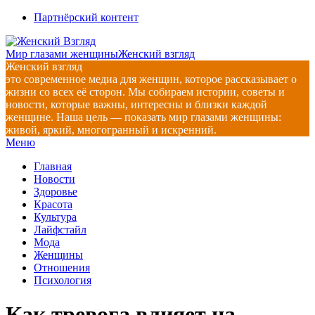
Перейти
Партнёрский контент
к
содержимому
Мир глазами женщины
Женский взгляд
Женский взгляд
это современное медиа для женщин, которое рассказывает о
жизни со всех её сторон. Мы собираем истории, советы и
новости, которые важны, интересны и близки каждой
женщине. Наша цель — показать мир глазами женщины:
живой, яркий, многогранный и искренний.
Главное
Меню
навигационное
Главная
меню
Новости
Здоровье
Красота
Культура
Лайфстайл
Мода
Женщины
Отношения
Психология
Как тревога влияет на