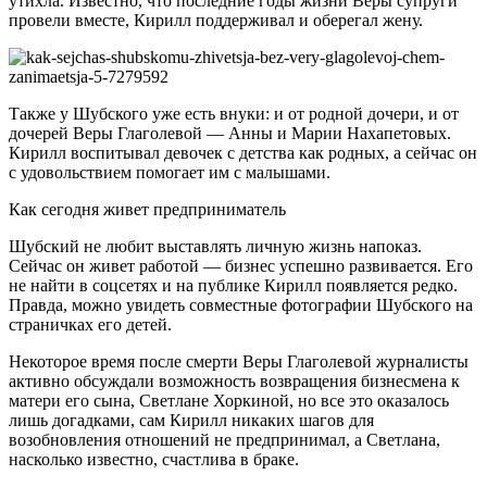
утихла. Известно, что последние годы жизни Веры супруги
провели вместе, Кирилл поддерживал и оберегал жену.
Также у Шубского уже есть внуки: и от родной дочери, и от
дочерей Веры Глаголевой — Анны и Марии Нахапетовых.
Кирилл воспитывал девочек с детства как родных, а сейчас он
с удовольствием помогает им с малышами.
Как сегодня живет предприниматель
Шубский не любит выставлять личную жизнь напоказ.
Сейчас он живет работой — бизнес успешно развивается. Его
не найти в соцсетях и на публике Кирилл появляется редко.
Правда, можно увидеть совместные фотографии Шубского на
страничках его детей.
Некоторое время после смерти Веры Глаголевой журналисты
активно обсуждали возможность возвращения бизнесмена к
матери его сына, Светлане Хоркиной, но все это оказалось
лишь догадками, сам Кирилл никаких шагов для
возобновления отношений не предпринимал, а Светлана,
насколько известно, счастлива в браке.