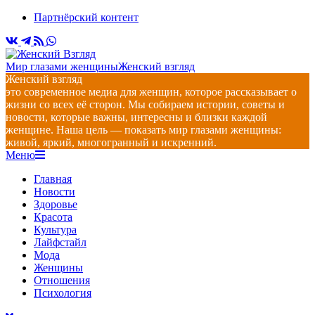
Перейти
Партнёрский контент
к
содержимому
Мир глазами женщины
Женский взгляд
Женский взгляд
это современное медиа для женщин, которое рассказывает о
жизни со всех её сторон. Мы собираем истории, советы и
новости, которые важны, интересны и близки каждой
женщине. Наша цель — показать мир глазами женщины:
живой, яркий, многогранный и искренний.
Главное
Меню
навигационное
Главная
меню
Новости
Здоровье
Красота
Культура
Лайфстайл
Мода
Женщины
Отношения
Психология