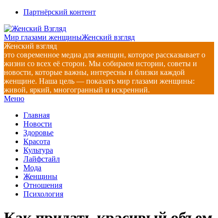
Перейти
Партнёрский контент
к
содержимому
Мир глазами женщины
Женский взгляд
Женский взгляд
это современное медиа для женщин, которое рассказывает о
жизни со всех её сторон. Мы собираем истории, советы и
новости, которые важны, интересны и близки каждой
женщине. Наша цель — показать мир глазами женщины:
живой, яркий, многогранный и искренний.
Главное
Меню
навигационное
Главная
меню
Новости
Здоровье
Красота
Культура
Лайфстайл
Мода
Женщины
Отношения
Психология
Как придать красивый объем