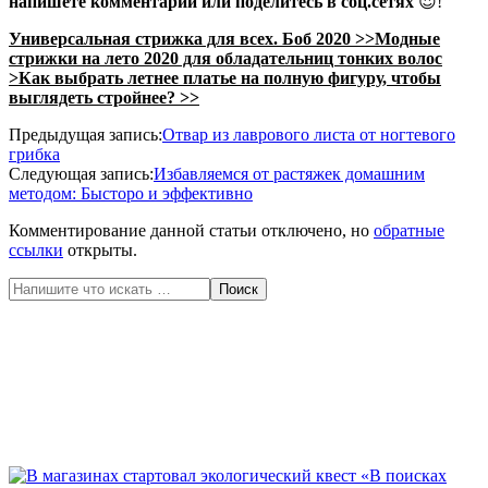
напишете комментарий или
поделитесь в соц.сетях
😍!
Универсальная стрижка для всех. Боб 2020 >>
Модные
стрижки на лето 2020 для обладательниц тонких волос
>
Как выбрать летнее платье на полную фигуру, чтобы
выглядеть стройнее? >>
2020-
Предыдущая запись:
Отвар из лаврового листа от ногтевого
06-
грибка
16
Следующая запись:
Избавляемся от растяжек домашним
методом: Бысторо и эффективно
Комментирование данной статьи отключено, но
обратные
ссылки
открыты.
Поиск