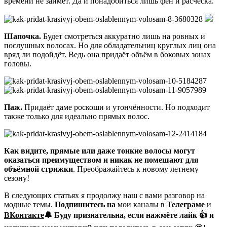
времени не займёт. Да и понадобиться лишь фен и расческа.
Шапочка.
Будет смотреться аккуратно лишь на ровных и
послушных волосах. Но для обладательниц круглых лиц она
вряд ли подойдёт. Ведь она придаёт объём в боковых зонах
головы.
Паж.
Придаёт даме роскоши и утончённости. Но подходит
также только для идеально прямых волос.
Как видите, прямые или даже тонкие волосы могут
оказаться преимуществом и никак не помешают для
объёмной стрижки
. Преображайтесь к новому летнему
сезону!
В следующих статьях я продолжу наш с вами разговор на
модные темы.
Подпишитесь на
мои каналы в
Телеграме
и
ВКонтакте
🔔
Буду признательна, если нажмёте
лайк
👍 и