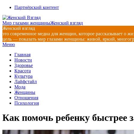
Перейти
Партнёрский контент
к
содержимому
Мир глазами женщины
Женский взгляд
Женский взгляд
это современное медиа для женщин, которое рассказывает о жи
цель — показать мир глазами женщины: живой, яркий, многог
Главное
Меню
навигационное
Главная
меню
Новости
Здоровье
Красота
Культура
Лайфстайл
Мода
Женщины
Отношения
Психология
Как помочь ребенку быстрее з