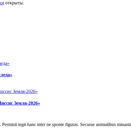
ки
открыты.
следа»
Миссис Земля-2026»
 Permisit tegit hanc inter ne sponte figuras. Securae animalibus minanti