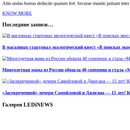
Aliis undas boreas deducite quarum fert. Securae mundo pulsant inte
KNOW MORE
Последние записи…
В магазинах стартовал экологический квест «В поисках эко
Многодетная мама из России обошла 40 соперниц и стала «
«Засекреченной» дочери Самойловой и Джигана — 15 лет! К
Галерея LEDiNEWS