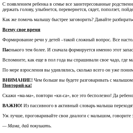
С появлением ребенка в семье все заинтересованные родственн
держать голову, улыбнется, перевернется, сядет, поползет, пойд
Как же помочь малышу быстрее заговорить? Давайте разбирать
Всему свое время
Формирование речи у детей –такой сложный вопрос. Все настол
Пас
нького тем более. И сначала формируется именно этот запас
Вспомните, как еще в пол года вы спрашивали свое чадо, где ма
По мере взросления вы удивлялись, сколько всего он уже пони
ВНИМАНИЕ!
Чем больше вы будете разговаривать с малышом, 
Повторяй-ка!
Скажи «ма-ма», повтори «ки-са», все это бесполезно! Да ребено
ВАЖНО!
Из пассивного в активный словарь малыша переходят 
Уж лучше, проговаривайте свои диалоги с малышом, говорите з
— Мама, дай покушать.