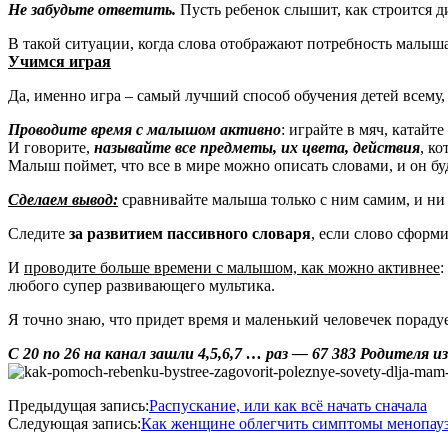
Не забудьте ответить.
Пусть ребенок слышит, как строится д
В такой ситуации, когда слова отображают потребность малыша
Учимся играя
Да, именно игра – самый лучший способ обучения детей всему, 
Проводите время с малышом активно
: играйте в мяч, катай
И говорите,
называйте все предметы, их цвета, действия
, ко
Малыш поймет, что все в мире можно описать словами, и он буд
Сделаем вывод:
сравнивайте малыша только с ним самим, и ни в
Следите
за развитием пассивного словаря
, если слово сформи
И
проводите больше времени с малышом, как можно активнее
:
любого супер развивающего мультика.
Я точно знаю, что придет время и маленький человечек порадуе
С 20 по 26 на канал зашли 4,5,6,7 … раз — 67 383 Родителя
2020-
Предыдущая запись:
Распускание, или как всё начать сначала
05-
Следующая запись:
Как женщине облегчить симптомы менопауз
01