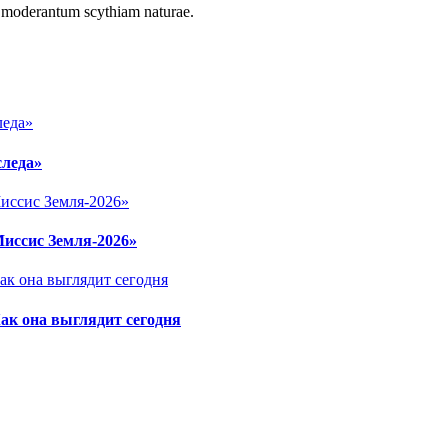
r moderantum scythiam naturae.
следа»
Миссис Земля-2026»
ак она выглядит сегодня