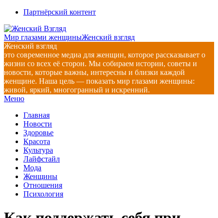
Перейти
Партнёрский контент
к
содержимому
Мир глазами женщины
Женский взгляд
Женский взгляд
это современное медиа для женщин, которое рассказывает о
жизни со всех её сторон. Мы собираем истории, советы и
новости, которые важны, интересны и близки каждой
женщине. Наша цель — показать мир глазами женщины:
живой, яркий, многогранный и искренний.
Главное
Меню
навигационное
Главная
меню
Новости
Здоровье
Красота
Культура
Лайфстайл
Мода
Женщины
Отношения
Психология
Как поддержать себя при