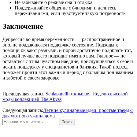
Не забывайте о режиме сна и отдыха.
Поддерживайте общение с близкими и делитесь
переживаниями, если чувствуете такую потребность.
Заключение
Депрессия во время беременности — распространенное и
вполне поддающееся поддержке состояние. Подходы к
помощи бывают разными, и порой достаточно подобрать тот,
который лучше всего подходит именно вам. Главное — не
оставаться с этим чувством наедине, прислушиваться к себе и
искать поддержку у специалистов и близких. Такой подход
поможет пройти этот важный период с большим пониманием
и заботой о своем здоровье.
2026-
07-
Предыдущая запись:
Schiaparelli открывает Неделю высокой
06
моды коллекцией The Abyss
Следующая запись:
Летние кулинарные идеи: простые тренды
для уютного ужина дома
Поиск