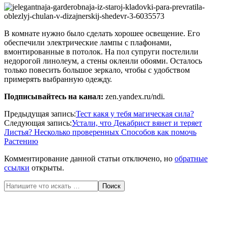
В комнате нужно было сделать хорошее освещение. Его
обеспечили электрические лампы с плафонами,
вмонтированные в потолок. На пол супруги постелили
недорогой линолеум, а стены оклеили обоями. Осталось
только повесить большое зеркало, чтобы с удобством
примерять выбранную одежду.
Подписывайтесь на канал:
zen.yandex.ru/ndi.
2020-
Предыдущая запись:
Тест какя у тебя магическая сила?
03-
Следующая запись:
Устали, что Декабрист вянет и теряет
19
Листья? Несколько проверенных Способов как помочь
Растению
Комментирование данной статьи отключено, но
обратные
ссылки
открыты.
Поиск