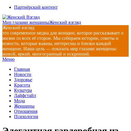
Перейти
Партнёрский контент
к
содержимому
Мир глазами женщины
Женский взгляд
Женский взгляд
это современное медиа для женщин, которое рассказывает о
жизни со всех её сторон. Мы собираем истории, советы и
новости, которые важны, интересны и близки каждой
женщине. Наша цель — показать мир глазами женщины:
живой, яркий, многогранный и искренний.
Главное
Меню
навигационное
Главная
меню
Новости
Здоровье
Красота
Культура
Лайфстайл
Мода
Женщины
Отношения
Психология
Элегантная гардеробная из