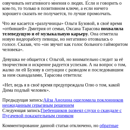
озвучивать негативного мнения о людях. Если и говорить о
ком-то, то только в позитивном ключе, а если ничего
хорошего сказать не получается, то лучше промолчать.
Что же касается «разлучницы» Ольги Бузовой, в своё время
«отбившей» Дмитрия от семьи, Оксана Тарасова
похвалила
телеведущую и её музыкальную карьеру
. Она отметила
новую видеоработу певицы, но негативно отозвалась о
голосе. Сказав, что «он звучит как голос больного гайморитом
человека».
Девушка не общается с Ольгой, но внимательно следит за её
творчеством и искренне радуется успехам. А на вопрос о том,
жалко ли ей Бузову в ситуации с разводом и последовавшим
за ним сканадалами, Тарасова ответила:
«Нет, ведь я в своё время предупреждала Олю о том, какой
Дима подлый человек».
2017-
Предыдущая запись:
Айза Анохина ошеломила поклонников
09-
неожиданным серьезным решением
27
Следующая запись:
Гребенщиков развеял слухи о скандале с
Пугачевой показательным снимком
Комментирование данной статьи отключено, но
обратные