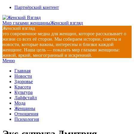
Перейти
Партнёрский контент
к
содержимому
Мир глазами женщины
Женский взгляд
Женский взгляд
это современное медиа для женщин, которое рассказывает о
жизни со всех её сторон. Мы собираем истории, советы и
новости, которые важны, интересны и близки каждой
женщине. Наша цель — показать мир глазами женщины:
живой, яркий, многогранный и искренний.
Главное
Меню
навигационное
Главная
меню
Новости
Здоровье
Красота
Культура
Лайфстайл
Мода
Женщины
Отношения
Психология
Экс-супруга Дмитрия