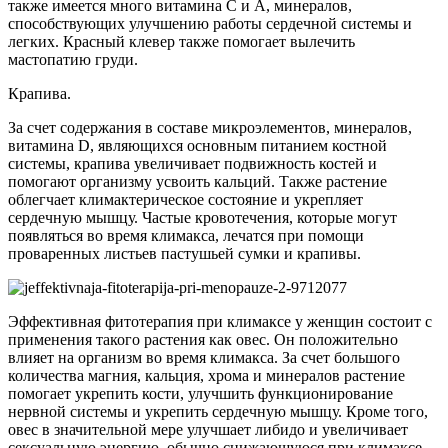
также имеется много витамина С и А, минералов,
способствующих улучшению работы сердечной системы и
легких. Красный клевер также помогает вылечить
мастопатию груди.
Крапива.
За счет содержания в составе микроэлементов, минералов,
витамина D, являющихся основным питанием костной
системы, крапива увеличивает подвижность костей и
помогают организму усвоить кальций. Также растение
облегчает климактерическое состояние и укрепляет
сердечную мышцу. Частые кровотечения, которые могут
появляться во время климакса, лечатся при помощи
проваренных листьев пастушьей сумки и крапивы.
Эффективная фитотерапия при климаксе у женщин состоит с
применения такого растения как овес. Он положительно
влияет на организм во время климакса. За счет большого
количества магния, кальция, хрома и минералов растение
помогает укрепить кости, улучшить функционирование
нервной системы и укрепить сердечную мышцу. Кроме того,
овес в значительной мере улучшает либидо и увеличивает
сексуальную энергию, обычно снижающуюся при климаксе.