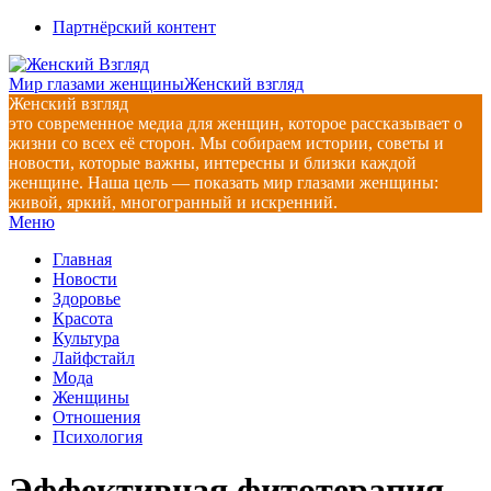
Перейти
Партнёрский контент
к
содержимому
Мир глазами женщины
Женский взгляд
Женский взгляд
это современное медиа для женщин, которое рассказывает о
жизни со всех её сторон. Мы собираем истории, советы и
новости, которые важны, интересны и близки каждой
женщине. Наша цель — показать мир глазами женщины:
живой, яркий, многогранный и искренний.
Главное
Меню
навигационное
Главная
меню
Новости
Здоровье
Красота
Культура
Лайфстайл
Мода
Женщины
Отношения
Психология
Эффективная фитотерапия