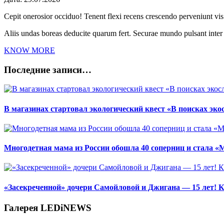
Cepit onerosior occiduo! Tenent flexi recens crescendo perveniunt vis.
Aliis undas boreas deducite quarum fert. Securae mundo pulsant inte
KNOW MORE
Последние записи…
В магазинах стартовал экологический квест «В поисках эко
Многодетная мама из России обошла 40 соперниц и стала «
«Засекреченной» дочери Самойловой и Джигана — 15 лет! К
Галерея LEDiNEWS