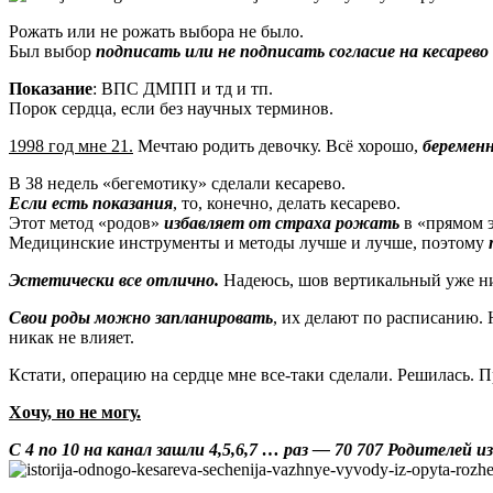
Рожать или не рожать выбора не было.
Был выбор
подписать или не подписать согласие на кесарево 
Показание
: ВПС ДМПП и тд и тп.
Порок сердца, если без научных терминов.
1998 год мне 21.
Мечтаю родить девочку. Всё хорошо,
беременн
В 38 недель «бегемотику» сделали кесарево.
Если есть показания
, то, конечно, делать кесарево.
Этот метод «родов»
избавляет от страха рожать
в «прямом э
Медицинские инструменты и методы лучше и лучше, поэтому
Эстетически все отлично.
Надеюсь, шов вертикальный уже ни
Свои роды можно запланировать
, их делают по расписанию. 
никак не влияет.
Кстати, операцию на сердце мне все-таки сделали. Решилась. Пр
Хочу, но не могу.
С 4 по 10 на канал зашли 4,5,6,7 … раз — 70 707 Родителей