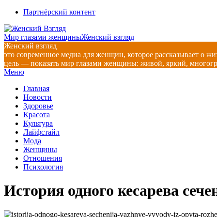
Перейти
Партнёрский контент
к
содержимому
Мир глазами женщины
Женский взгляд
Женский взгляд
это современное медиа для женщин, которое рассказывает о жи
цель — показать мир глазами женщины: живой, яркий, многог
Главное
Меню
навигационное
Главная
меню
Новости
Здоровье
Красота
Культура
Лайфстайл
Мода
Женщины
Отношения
Психология
История одного кесарева сеч