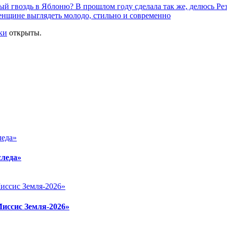
й гвоздь в Яблоню? В прошлом году сделала так же, делюсь Ре
енщине выглядеть молодо, стильно и современно
ки
открыты.
следа»
Миссис Земля-2026»