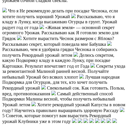
урожаем сочной сладкой свеклы.
Что я Не рекомендую делать при посадке Чеснока, если
хотите получить хороший Урожай
Рассказываю, что я
кладу в Лунку, когда высаживаю Огурцы в грунт. Урожай
радует год от года
«Живая земля» — основной секрет
огромного Урожая. Рассказываю как Я готовлю землю для
Грядок
Хотите вырастить Чеснок размером с Яблоко?
Рассказываю секрет, который поведала мне Бабушка
Рассказываю, чем я удобряла грядки Чеснока и собираюсь
получить Рекордный урожай летом
Делюсь секретом,
какую Подкормку кладу в каждую Лунку, при посадке
Картошки. Результат впечатляет год от Года
Секреты ухода
за ремонтантной Малиной ранней весной. Получайте
небывалый Урожай без всяких хлопот
Лучшая народная
Подкормка для Огурцов, для тех, кто хочет получить
Рекордный урожай
Свекольный сок. Как готовить. Польза,
вред, противопоказания
Самый действенный способ
Подкормки Малины весной, чтобы получить небывалый
Урожай летом
Хотите рекордный урожай Капусты в новом
году? Научитесь правильно выращивать здоровую Рассаду
5 Советов, которые помогут вам вырастить Рекордный
урожай Клубники уже в этом году