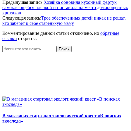
2020-
Предыдущая запись:
Хозяйка обновила кухонный фартук
05-
самоклеющейся пленкой и поставила на место доморощенных
25
критиков
Следующая запись:
Трое обеспеченных детей никак не решат,
кто заберет к себе старенькую маму
Комментирование данной статьи отключено, но
обратные
ссылки
открыты.
Поиск
В магазинах стартовал экологический квест «В поисках
экоследа»