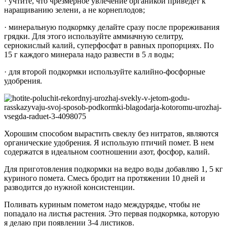
· учтите, что чрезмерное увлечение органикой приведет к
наращиванию зелени, а не корнеплодов;
· минеральную подкормку делайте сразу после прореживания
грядки. Для этого используйте аммиачную селитру,
сернокислый калий, суперфосфат в равных пропорциях. По
15 г каждого минерала надо развести в 5 л воды;
· для второй подкормки используйте калийно-фосфорные
удобрения.
Хорошим способом вырастить свеклу без нитратов, являются
органические удобрения. Я использую птичий помет. В нем
содержатся в идеальном соотношении азот, фосфор, калий.
Для приготовления подкормки на ведро воды добавляю 1, 5 кг
куриного помета. Смесь бродит на протяжении 10 дней и
разводится до нужной консистенции.
Поливать куриным пометом надо междурядье, чтобы не
попадало на листья растения. Это первая подкормка, которую
я делаю при появлении 3-4 листиков.