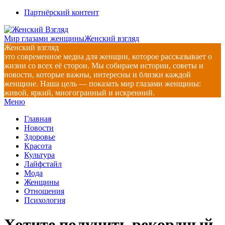
Перейти
Партнёрский контент
к
содержимому
Мир глазами женщины
Женский взгляд
Женский взгляд
это современное медиа для женщин, которое рассказывает о
жизни со всех её сторон. Мы собираем истории, советы и
новости, которые важны, интересны и близки каждой
женщине. Наша цель — показать мир глазами женщины:
живой, яркий, многогранный и искренний.
Главное
Меню
навигационное
Главная
меню
Новости
Здоровье
Красота
Культура
Лайфстайл
Мода
Женщины
Отношения
Психология
Хотите получить рекордный