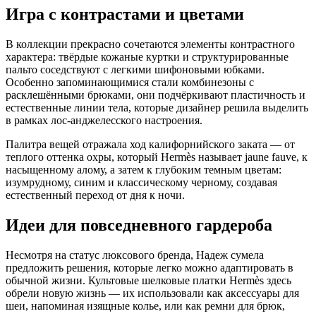
Игра с контрастами и цветами
В коллекции прекрасно сочетаются элементы контрастного
характера: твёрдые кожаные куртки и структурированные
пальто соседствуют с легкими шифоновыми юбками.
Особенно запоминающимися стали комбинезоны с
расклешёнными брюками, они подчёркивают пластичность и
естественные линии тела, которые дизайнер решила выделить
в рамках лос-анджелесского настроения.
Палитра вещей отражала ход калифорнийского заката — от
теплого оттенка охры, который Hermès называет jaune fauve, к
насыщенному алому, а затем к глубоким темным цветам:
изумрудному, синим и классическому черному, создавая
естественный переход от дня к ночи.
Идеи для повседневного гардероба
Несмотря на статус люксового бренда, Надеж сумела
предложить решения, которые легко можно адаптировать в
обычной жизни. Культовые шелковые платки Hermès здесь
обрели новую жизнь — их использовали как аксессуары для
шеи, напоминая изящные колье, или как ремни для брюк,