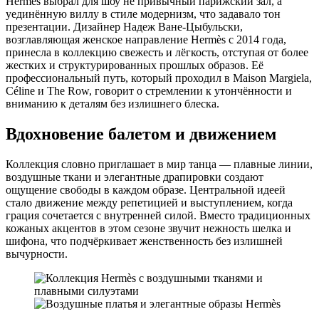
Hermès выбрал для шоу не привычный парижский зал, а
уединённую виллу в стиле модернизм, что задавало тон
презентации. Дизайнер Надеж Ване-Цыбульски,
возглавляющая женское направление Hermès с 2014 года,
принесла в коллекцию свежесть и лёгкость, отступая от более
жестких и структурированных прошлых образов. Её
профессиональный путь, который проходил в Maison Margiela,
Céline и The Row, говорит о стремлении к утончённости и
вниманию к деталям без излишнего блеска.
Вдохновение балетом и движением
Коллекция словно приглашает в мир танца — плавные линии,
воздушные ткани и элегантные драпировки создают
ощущение свободы в каждом образе. Центральной идеей
стало движение между репетицией и выступлением, когда
грация сочетается с внутренней силой. Вместо традиционных
кожаных акцентов в этом сезоне звучит нежность шелка и
шифона, что подчёркивает женственность без излишней
вычурности.