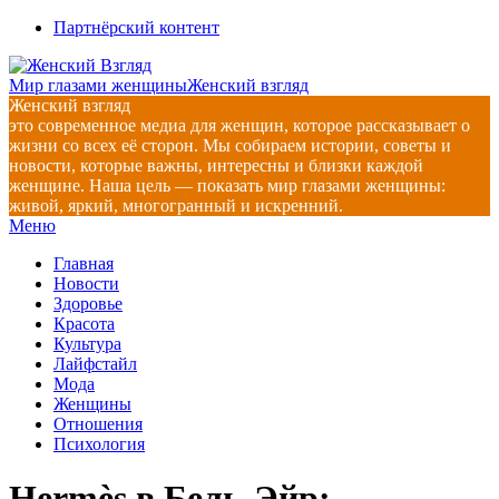
Перейти
Партнёрский контент
к
содержимому
Мир глазами женщины
Женский взгляд
Женский взгляд
это современное медиа для женщин, которое рассказывает о
жизни со всех её сторон. Мы собираем истории, советы и
новости, которые важны, интересны и близки каждой
женщине. Наша цель — показать мир глазами женщины:
живой, яркий, многогранный и искренний.
Главное
Меню
навигационное
Главная
меню
Новости
Здоровье
Красота
Культура
Лайфстайл
Мода
Женщины
Отношения
Психология
Hermès в Бель-Эйр: