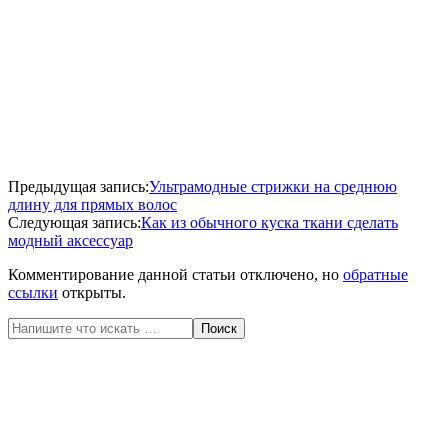
Избыток волос на теле
Ставьте КЛАСС кому понравилось, а также
ПОДПИСЫВАЙТЕСЬ
на
НАШ КАНАЛ
В ЯНДЕКС ДЗЕН
Предыдущая запись:
Ультрамодные стрижки на среднюю
«ИНТЕРЕСНЫЙ СОВЕТ «
,
будет ещё много
длину для прямых волос
ИНТЕРЕСНОГО и ПОЛЕЗНОГО
Дорогие дамы берегите
Следующая запись:
Как из обычного куска ткани сделать
своё здоровье! Напишите в комментариях о своём опыте в
модный аксессуар
лечении заболеваний, помогите другим читателям сайта!
Комментирование данной статьи отключено, но
обратные
ссылки
открыты.
Поиск