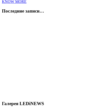
KNOW MORE
Последние записи…
В магазинах стартовал экологический квест «В поисках
экоследа»
Многодетная мама из России обошла 40 соперниц и стала
«Миссис Земля-2026»
«Засекреченной» дочери Самойловой и Джигана — 15 лет!
Как она выглядит сегодня
Галерея LEDiNEWS