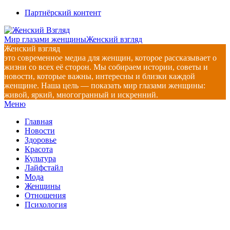
Перейти
Партнёрский контент
к
содержимому
Мир глазами женщины
Женский взгляд
Женский взгляд
это современное медиа для женщин, которое рассказывает о
жизни со всех её сторон. Мы собираем истории, советы и
новости, которые важны, интересны и близки каждой
женщине. Наша цель — показать мир глазами женщины:
живой, яркий, многогранный и искренний.
Главное
Меню
навигационное
Главная
меню
Новости
Здоровье
Красота
Культура
Лайфстайл
Мода
Женщины
Отношения
Психология