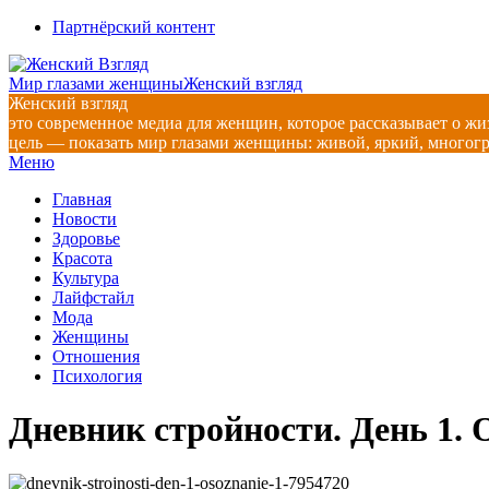
Перейти
Партнёрский контент
к
содержимому
Мир глазами женщины
Женский взгляд
Женский взгляд
это современное медиа для женщин, которое рассказывает о жи
цель — показать мир глазами женщины: живой, яркий, многог
Главное
Меню
навигационное
Главная
меню
Новости
Здоровье
Красота
Культура
Лайфстайл
Мода
Женщины
Отношения
Психология
Дневник стройности. День 1. 