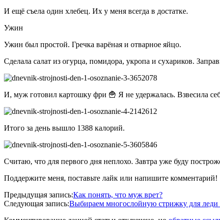
И ещё съела один хлебец. Их у меня всегда в достатке.
Ужин
Ужин был простой. Гречка варёная и отварное яйцо.
Сделала салат из огурца, помидора, укропа и сухариков. Запра
И, муж готовил картошку фри 🍟 Я не удержалась. Взвесила се
Итого за день вышло 1388 калорий.
Считаю, что для первого дня неплохо. Завтра уже буду построж
Поддержите меня, поставьте лайк или напишите комментарий!
2020-
Предыдущая запись:
Как понять, что муж врет?
05-
Следующая запись:
Выбираем многослойную стрижку для леди
06