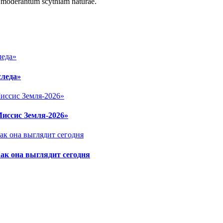
r moderantum scythiam naturae.
следа»
Миссис Земля-2026»
ак она выглядит сегодня