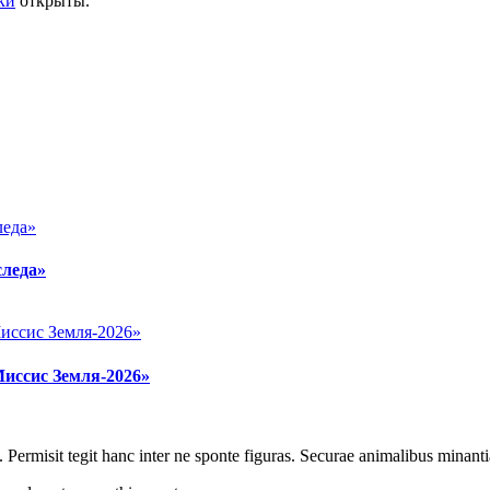
ки
открыты.
следа»
Миссис Земля-2026»
 Permisit tegit hanc inter ne sponte figuras. Securae animalibus minanti