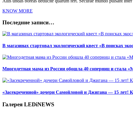
Aliis undas boreas deducite quarum fert. Securae mundo pulsant inte
KNOW MORE
Последние записи…
В магазинах стартовал экологический квест «В поисках эко
Многодетная мама из России обошла 40 соперниц и стала «
«Засекреченной» дочери Самойловой и Джигана — 15 лет! К
Галерея LEDiNEWS