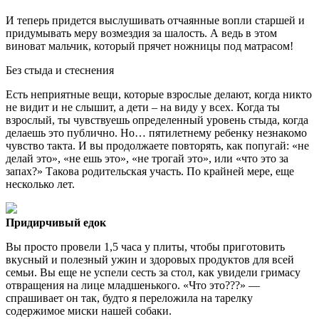
И теперь придется выслушивать отчаянные вопли старшей и
придумывать меру возмездия за шалость. А ведь в этом
виноват мальчик, который прячет ножницы под матрасом!
Без стыда и стеснения
Есть неприятные вещи, которые взрослые делают, когда никто
не видит и не слышит, а дети – на виду у всех. Когда ты
взрослый, ты чувствуешь определенный уровень стыда, когда
делаешь это публично. Но… пятилетнему ребенку незнакомо
чувство такта. И вы продолжаете повторять, как попугай: «не
делай это», «не ешь это», «не трогай это», или «что это за
запах?» Такова родительская участь. По крайней мере, еще
несколько лет.
Придирчивый едок
Вы просто провели 1,5 часа у плиты, чтобы приготовить
вкусный и полезный ужин и здоровых продуктов для всей
семьи. Вы еще не успели сесть за стол, как увидели гримасу
отвращения на лице младшенького. «Что это???» —
спрашивает он так, будто я переложила на тарелку
содержимое миски нашей собаки.