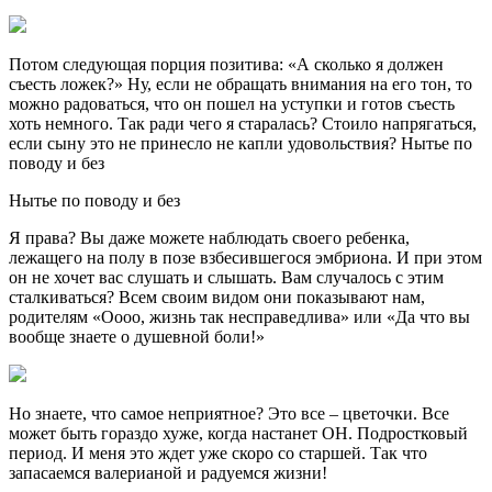
Потом следующая порция позитива: «А сколько я должен
съесть ложек?» Ну, если не обращать внимания на его тон, то
можно радоваться, что он пошел на уступки и готов съесть
хоть немного. Так ради чего я старалась? Стоило напрягаться,
если сыну это не принесло не капли удовольствия? Нытье по
поводу и без
Нытье по поводу и без
Я права? Вы даже можете наблюдать своего ребенка,
лежащего на полу в позе взбесившегося эмбриона. И при этом
он не хочет вас слушать и слышать. Вам случалось с этим
сталкиваться? Всем своим видом они показывают нам,
родителям «Оооо, жизнь так несправедлива» или «Да что вы
вообще знаете о душевной боли!»
Но знаете, что самое неприятное? Это все – цветочки. Все
может быть гораздо хуже, когда настанет ОН. Подростковый
период. И меня это ждет уже скоро со старшей. Так что
запасаемся валерианой и радуемся жизни!