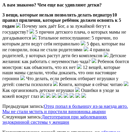
А вам знакомо? Чем еще вас удивляют детки?
3 вещи, которые нельзя позволять делать педиатру
10
правил приличия, которые ребёнок должен освоить к 5
годам
Почему заек даёт Бог, а за лужайкой бегут к
государству?
5 причин детского плача, о которых мамы не
догадываются
Тотальное непослушание: 5 причин, по
которым дети ведут себя неправильно
5 фраз, которые вы
не говорили, пока не стали родителями
4 правила
родителей, у которых растут дети без комплексов
Детские
желания: как работать с неуемностью чада?
Ребенок боится
монстров: как объяснить, что их нет
12 вещей, которые
наши мамы сделали, чтобы доказать, что они настоящие
героини
Что делать, если ребенок отбирает игрушки у
детей: советы психолога
Книги, которые я сейчас читаю
Как организовать детские игрушки
Ошибки в уходе за
кожей вокруг глаз
2020-
Предыдущая запись:
Отец попал в больницу из-за наезда авто.
06-
Мы не стали мстить и простили виновника аварии
29
Следующая запись:
Диетотерапия при заболеваниях
эндокринной системы у женщин