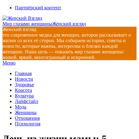
Перейти
Партнёрский контент
к
содержимому
Мир глазами женщины
Женский взгляд
Женский взгляд
это современное медиа для женщин, которое рассказывает о
жизни со всех её сторон. Мы собираем истории, советы и
новости, которые важны, интересны и близки каждой
женщине. Наша цель — показать мир глазами женщины:
живой, яркий, многогранный и искренний.
Главное
Меню
навигационное
Главная
меню
Новости
Здоровье
Красота
Культура
Лайфстайл
Мода
Женщины
Отношения
Психология
День из жизни мамы: 5