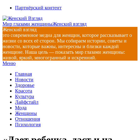
Перейти
Партнёрский контент
к
содержимому
Мир глазами женщины
Женский взгляд
Женский взгляд
это современное медиа для женщин, которое рассказывает о
жизни со всех её сторон. Мы собираем истории, советы и
новости, которые важны, интересны и близки каждой
женщине. Наша цель — показать мир глазами женщины:
живой, яркий, многогранный и искренний.
Главное
Меню
навигационное
Главная
меню
Новости
Здоровье
Красота
Культура
Лайфстайл
Мода
Женщины
Отношения
Психология
«Дает ребенка, даст и на