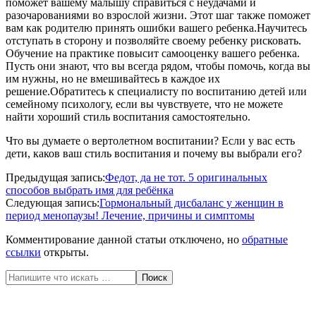
поможет вашему малышу справиться с неудачами и
разочарованиями во взрослой жизни. Этот шаг также поможет
вам как родителю принять ошибки вашего ребенка.Научитесь
отступать в сторону и позволяйте своему ребенку рисковать.
Обучение на практике повысит самооценку вашего ребенка.
Пусть они знают, что вы всегда рядом, чтобы помочь, когда вы
им нужны, но не вмешивайтесь в каждое их
решение.Обратитесь к специалисту по воспитанию детей или
семейному психологу, если вы чувствуете, что не можете
найти хороший стиль воспитания самостоятельно.
Что вы думаете о вертолетном воспитании? Если у вас есть
дети, каков ваш стиль воспитания и почему вы выбрали его?
2020-
Предыдущая запись:
Федот, да не тот. 5 оригинальных
04-
способов выбрать имя для ребёнка
11
Следующая запись:
Гормональный дисбаланс у женщин в
период менопаузы! Лечение, причины и симптомы
Комментирование данной статьи отключено, но
обратные
ссылки
открыты.
Поиск