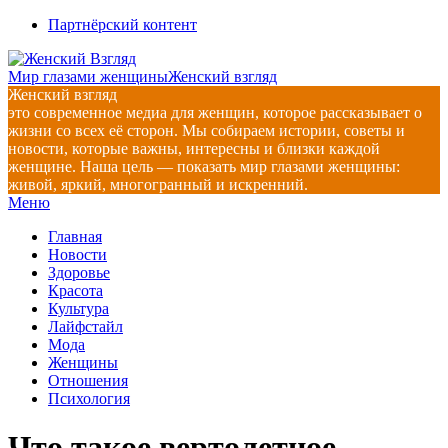
Перейти
Партнёрский контент
к
содержимому
Мир глазами женщины
Женский взгляд
Женский взгляд
это современное медиа для женщин, которое рассказывает о
жизни со всех её сторон. Мы собираем истории, советы и
новости, которые важны, интересны и близки каждой
женщине. Наша цель — показать мир глазами женщины:
живой, яркий, многогранный и искренний.
Главное
Меню
навигационное
Главная
меню
Новости
Здоровье
Красота
Культура
Лайфстайл
Мода
Женщины
Отношения
Психология
Что такое вертолетное