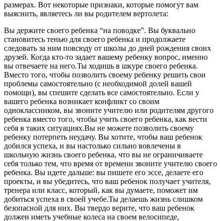
размерах. Вот некоторые признаки, которые помогут вам
выяснить, являетесь ли вы родителем вертолета:
Вы держите своего ребенка “на поводке”. Вы буквально
становитесь тенью для своего ребенка и продолжаете
следовать за ним повсюду от школы до дней рождения своих
друзей. Когда кто-то задает вашему ребенку вопрос, именно
вы отвечаете на него.Ты ходишь в шкуре своего ребенка.
Вместо того, чтобы позволить своему ребенку решить свои
проблемы самостоятельно (с необходимой долей вашей
помощи), вы спешите сделать все самостоятельно. Если у
вашего ребенка возникает конфликт со своим
одноклассником, вы звоните учителю или родителям другого
ребенка вместо того, чтобы учить своего ребенка, как вести
себя в таких ситуациях.Вы не можете позволить своему
ребенку потерпеть неудачу. Вы хотите, чтобы ваш ребенок
добился успеха, и вы настолько сильно вовлечены в
школьную жизнь своего ребенка, что вы не ограничиваете
себя только тем, что время от времени звоните учителю своего
ребенка. Вы идете дальше: вы пишете его эссе, делаете его
проекты, и вы убедитесь, что ваш ребенок получает учителя,
тренера или класс, который, как вы думаете, поможет им
добиться успеха в своей учебе.Ты делаешь жизнь слишком
безопасной для них. Вы твердо верите, что ваш ребенок
должен иметь учебные колеса на своем велосипеде,