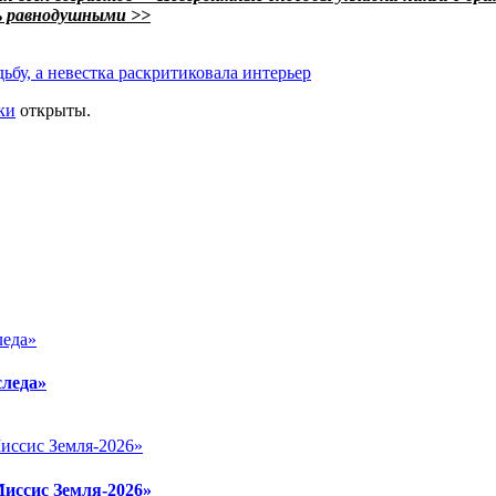
ь равнодушными >>
ьбу, а невестка раскритиковала интерьер
ки
открыты.
следа»
Миссис Земля-2026»