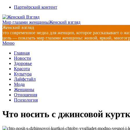
Перейти
Партнёрский контент
к
содержимому
Мир глазами женщины
Женский взгляд
Женский взгляд
это современное медиа для женщин, которое рассказывает о жи
цель — показать мир глазами женщины: живой, яркий, многог
Главное
Меню
навигационное
Главная
меню
Новости
Здоровье
Красота
Культура
Лайфстайл
Мода
Женщины
Отношения
Психология
Что носить с джинсовой куртк