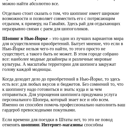
можно найти абсолютно все.
Отдельно стоит сказать о том, что шоппинг имеет широкие
возможности и позволяет совместить его с потрясающим
отдыхом, к примеру, на Гавайях. Здесь рай для отдыхающих
неразрывно связан с раем для шопоголиков.
Шопинг в Нью-Йорке
– это один из лучших вариантов мира
для осуществления приобретений. Бытует мнение, что если в
Нью-Йорке нельзя чего-то найти, то этого просто не
существует, а такого быть не может. В этом городе собрано
все: наиболее модные дизайнеры и различные мировые
культуры. А масштабы территории для шопинга закружат
голову каждой модницы.
Когда доходит дело до приобретений в Нью-Йорке, то здесь
есть все: для любых вкусов и бюджетов. Без сомнений то, что
к шоппингу надо готовиться и знать: куда и за чем
отправиться. Для упрощения шоппинга придумана услуга
персонального Шопера, который знает все и обо всем.
Именно он способен помочь профессионально наполнить ваш
гардероб превосходными покупками.
Если времени для поездки в Штаты нет, то это не повод
отменять
шоппинг. Интернет-магазины
способны