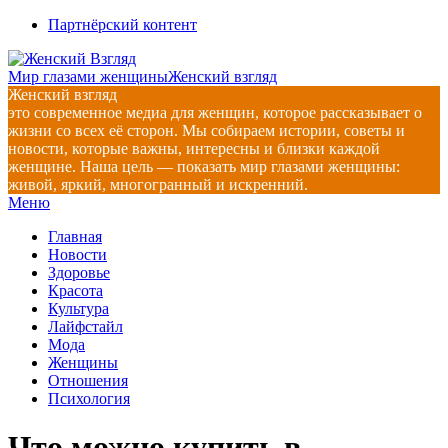
Перейти
Партнёрский контент
к
содержимому
Мир глазами женщины
Женский взгляд
Женский взгляд
это современное медиа для женщин, которое рассказывает о
жизни со всех её сторон. Мы собираем истории, советы и
новости, которые важны, интересны и близки каждой
женщине. Наша цель — показать мир глазами женщины:
живой, яркий, многогранный и искренний.
Главное
Меню
навигационное
Главная
меню
Новости
Здоровье
Красота
Культура
Лайфстайл
Мода
Женщины
Отношения
Психология
Что можно купить в