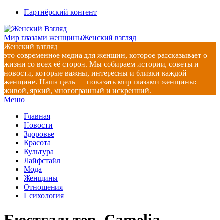
Перейти
Партнёрский контент
к
содержимому
Мир глазами женщины
Женский взгляд
Женский взгляд
это современное медиа для женщин, которое рассказывает о
жизни со всех её сторон. Мы собираем истории, советы и
новости, которые важны, интересны и близки каждой
женщине. Наша цель — показать мир глазами женщины:
живой, яркий, многогранный и искренний.
Главное
Меню
навигационное
Главная
меню
Новости
Здоровье
Красота
Культура
Лайфстайл
Мода
Женщины
Отношения
Психология
Бюстгальтер, Camelia