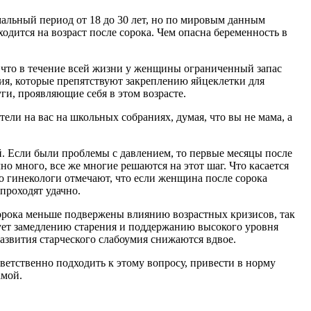
мальный период от 18 до 30 лет, но по мировым данным
одится на возраст после сорока. Чем опасна беременность в
, что в течение всей жизни у женщины ограниченный запас
ния, которые препятствуют закреплению яйцеклетки для
и, проявляющие себя в этом возрасте.
тели на вас на школьных собраниях, думая, что вы не мама, а
й. Если были проблемы с давлением, то первые месяцы после
но много, все же многие решаются на этот шаг. Что касается
то гинекологи отмечают, что если женщина после сорока
проходят удачно.
сорока меньше подвержены влиянию возрастных кризисов, так
вует замедлению старения и поддержанию высокого уровня
звития старческого слабоумия снижаются вдвое.
ветственно подходить к этому вопросу, привести в норму
амой.