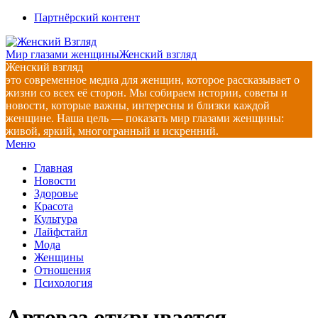
Перейти
Партнёрский контент
к
содержимому
Мир глазами женщины
Женский взгляд
Женский взгляд
это современное медиа для женщин, которое рассказывает о
жизни со всех её сторон. Мы собираем истории, советы и
новости, которые важны, интересны и близки каждой
женщине. Наша цель — показать мир глазами женщины:
живой, яркий, многогранный и искренний.
Главное
Меню
навигационное
Главная
меню
Новости
Здоровье
Красота
Культура
Лайфстайл
Мода
Женщины
Отношения
Психология
Автоваз открывается