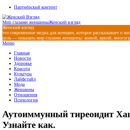
Перейти
Партнёрский контент
к
содержимому
Мир глазами женщины
Женский взгляд
Женский взгляд
это современное медиа для женщин, которое рассказывает о жи
цель — показать мир глазами женщины: живой, яркий, многог
Главное
Меню
навигационное
Главная
меню
Новости
Здоровье
Красота
Культура
Лайфстайл
Мода
Женщины
Отношения
Психология
Аутоиммунный тиреоидит Хаши
Узнайте как.