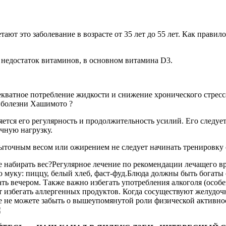
т это заболевание в возрасте от 35 лет до 55 лет. Как правил
ь недостаток витаминов, в основном витамина D3.
кватное потребление жидкости и снижение хронического стресса
и болезни Хашимото ?
яется его регулярность и продолжительность усилий. Его следу
чную нагрузку.
збыточным весом или ожирением не следует начинать тренировку 
набирать вес?Регулярное лечение по рекомендации лечащего вра
ую муку: пиццу, белый хлеб, фаст-фуд.Блюда должны быть богат
вать вечером. Также важно избегать употребления алкоголя (осо
т избегать аллергенных продуктов. Когда сосуществуют желудо
е не можете забыть о вышеупомянутой роли физической активно