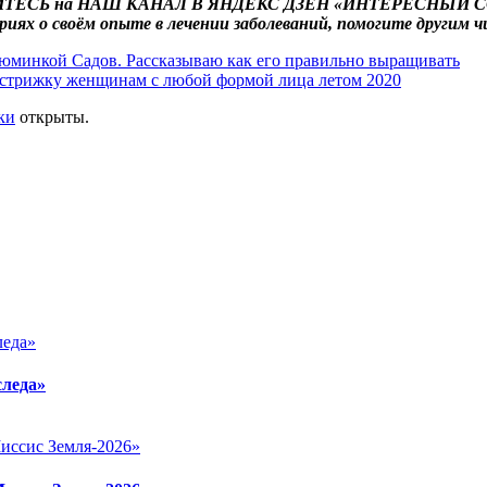
ТЕСЬ
на
НАШ КАНАЛ
В ЯНДЕКС ДЗЕН «ИНТЕРЕСНЫЙ С
риях о своём опыте в лечении заболеваний, помогите другим
юминкой Садов. Рассказываю как его правильно выращивать
стрижку женщинам с любой формой лица летом 2020
ки
открыты.
следа»