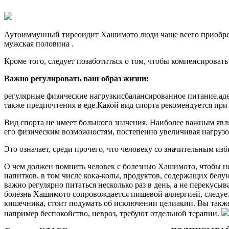
Аутоиммунный тиреоидит Хашимото люди чаще всего приобретаю
мужская половина .
Кроме того, следует позаботиться о том, чтобы компенсироват
Важно регулировать ваш образ жизни:
регулярные физические нагрузкисбалансированное питание,аде
также предпочтения в еде.Какой вид спорта рекомендуется пр
Вид спорта не имеет большого значения. Наиболее важным явл
его физическим возможностям, постепенно увеличивая нагрузо
Это означает, среди прочего, что человеку со значительным и
О чем должен помнить человек с болезнью Хашимото, чтобы не 
напитков, в том числе кока-колы, продуктов, содержащих бел
важно регулярно питаться несколько раз в день, а не перекусы
болезнь Хашимото сопровождается пищевой аллергией, следуе
кишечника, стоит подумать об исключении целиакии. Вы такж
например беспокойство, невроз, требуют отдельной терапии.