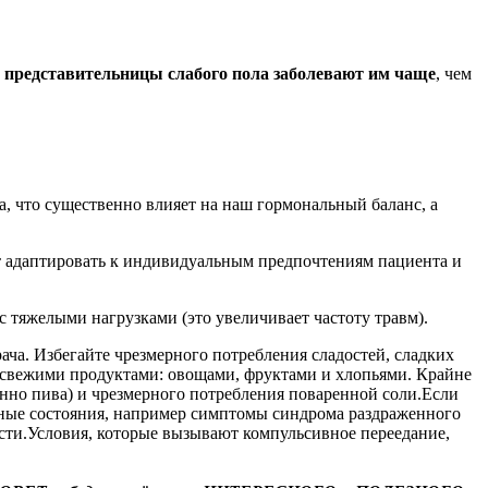
о
представительницы слабого пола заболевают им чаще
, чем
, что существенно влияет на наш гормональный баланс, а
ет адаптировать к индивидуальным предпочтениям пациента и
с тяжелыми нагрузками (это увеличивает частоту травм).
ча. Избегайте чрезмерного потребления сладостей, сладких
ы свежими продуктами: овощами, фруктами и хлопьями. Крайне
бенно пива) и чрезмерного потребления поваренной соли.Если
чные состояния, например симптомы синдрома раздраженного
сти.Условия, которые вызывают компульсивное переедание,