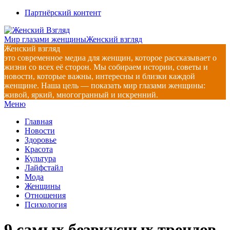
Перейти
Партнёрский контент
к
содержимому
Мир глазами женщины
Женский взгляд
Женский взгляд
это современное медиа для женщин, которое рассказывает о
жизни со всех её сторон. Мы собираем истории, советы и
новости, которые важны, интересны и близки каждой
женщине. Наша цель — показать мир глазами женщины:
живой, яркий, многогранный и искренний.
Главное
Меню
навигационное
Главная
меню
Новости
Здоровье
Красота
Культура
Лайфстайл
Мода
Женщины
Отношения
Психология
9 самых безвкусных трендов