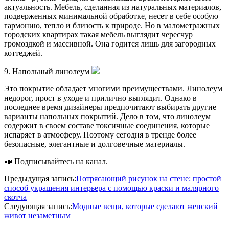
актуальность. Мебель, сделанная из натуральных материалов,
подверженных минимальной обработке, несет в себе особую
гармонию, тепло и близость к природе. Но в малометражных
городских квартирах такая мебель выглядит чересчур
громоздкой и массивной. Она годится лишь для загородных
коттеджей.
9. Напольный линолеум
Это покрытие обладает многими преимуществами. Линолеум
недорог, прост в уходе и прилично выглядит. Однако в
последнее время дизайнеры предпочитают выбирать другие
варианты напольных покрытий. Дело в том, что линолеум
содержит в своем составе токсичные соединения, которые
испаряет в атмосферу. Поэтому сегодня в тренде более
безопасные, элегантные и долговечные материалы.
📣 Подписывайтесь на канал.
2020-
Предыдущая запись:
Потрясающий рисунок на стене: простой
06-
способ украшения интерьера с помощью краски и малярного
07
скотча
Следующая запись:
Модные вещи, которые сделают женский
живот незаметным