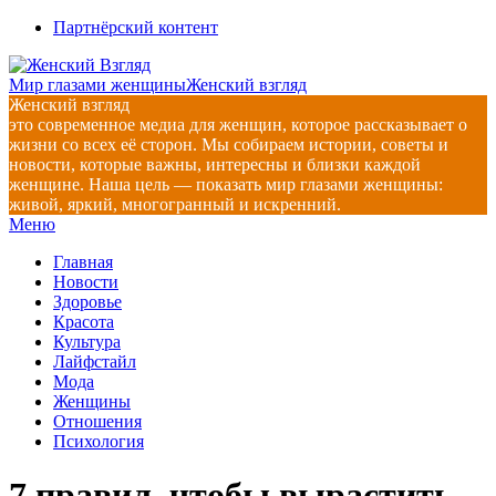
Перейти
Партнёрский контент
к
содержимому
Мир глазами женщины
Женский взгляд
Женский взгляд
это современное медиа для женщин, которое рассказывает о
жизни со всех её сторон. Мы собираем истории, советы и
новости, которые важны, интересны и близки каждой
женщине. Наша цель — показать мир глазами женщины:
живой, яркий, многогранный и искренний.
Главное
Меню
навигационное
Главная
меню
Новости
Здоровье
Красота
Культура
Лайфстайл
Мода
Женщины
Отношения
Психология
7 правил, чтобы вырастить