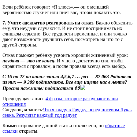
Если ребёнок говорит: «Я злюсь»,— он с меньшей
вероятностью стукнет или пнёт вас, чтобы показать это.
7. Учите адекватно реагировать на отказ.
Важно объяснить
ему, что неудачи случаются. И не стоит воспринимать их
слишком серьезно. Все трудности временные, и они только
дают возможность улучшить себя, посмотреть на что-то с
другой стороны.
Отказ поможет ребёнку усвоить хороший жизненный урок:
неудача — это не конец.
И у него достаточно сил, чтобы
справиться с провалом, а после провала всегда есть выбор.
С 16 по 22 на канал зашли 4,5,6,7 … раз — 87 063 Родителя
из них — 9 309 подписчиков. Все еще ищете нас в ленте?
Просто нажмите: подписаться 🙂
2020-
Предыдущая запись:
4 фразы, которые разрушают ваши
06-
отношения
20
Следующая запись:
Что я кладу в Грядку, перед посевом Лука-
севка. Результат каждый год радует
Комментирование данной статьи отключено, но
обратные
ссылки
открыты.