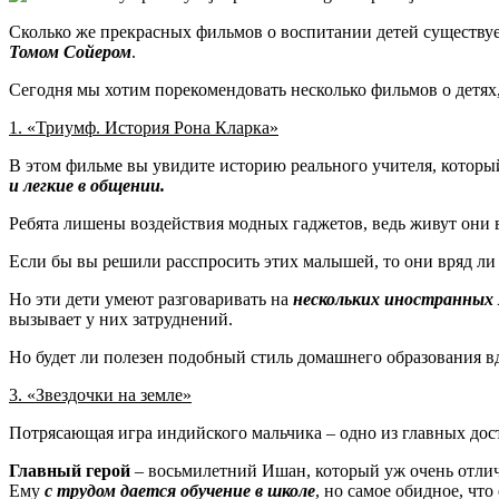
Сколько же прекрасных фильмов о воспитании детей существуе
Томом Сойером
.
Сегодня мы хотим порекомендовать несколько фильмов о детях
1. «Триумф. История Рона Кларка»
В этом фильме вы увидите историю реального учителя, которы
и легкие в общении.
Ребята лишены воздействия модных гаджетов, ведь живут они в
Если бы вы решили расспросить этих малышей, то они вряд ли
Но эти дети умеют разговаривать на
нескольких иностранных 
вызывает у них затруднений.
Но будет ли полезен подобный стиль домашнего образования в
3. «Звездочки на земле»
Потрясающая игра индийского мальчика – одно из главных дос
Главный герой
– восьмилетний Ишан, который уж очень отлич
Ему
с трудом дается обучение в школе
, но самое обидное, чт