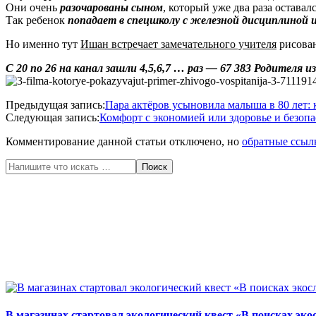
Они очень
разочарованы сыном
, который уже два раза оставал
Так ребенок
попадает в спецшколу с железной дисциплиной
Но именно тут
Ишан встречает замечательного учителя
рисован
С 20 по 26 на канал зашли 4,5,6,7 … раз — 67 383 Родителя
2020-
Предыдущая запись:
Пара актёров усыновила малыша в 80 лет: 
05-
Следующая запись:
Комфорт с экономией или здоровье и безопа
30
Комментирование данной статьи отключено, но
обратные ссыл
Поиск
В магазинах стартовал экологический квест «В поисках эко