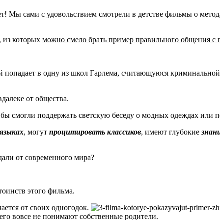
т! Мы сами с удовольствием смотрели в детстве фильмы о мето
, из которых
можно смело брать пример правильного общения с
й попадает в одну из школ Гарлема, считающуюся криминальной
далеке от общества.
 бы смогли поддержать светскую беседу о модных одеждах или 
языках
, могут
процитировать классиков
, имеют глубокие
знан
дали от современного мира?
тоинств этого фильма.
ается от своих одногодок.
о его вовсе не понимают собственные родители.