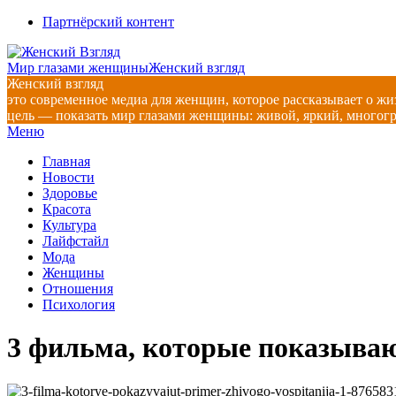
Перейти
Партнёрский контент
к
содержимому
Мир глазами женщины
Женский взгляд
Женский взгляд
это современное медиа для женщин, которое рассказывает о жи
цель — показать мир глазами женщины: живой, яркий, многог
Главное
Меню
навигационное
Главная
меню
Новости
Здоровье
Красота
Культура
Лайфстайл
Мода
Женщины
Отношения
Психология
3 фильма, которые показыва