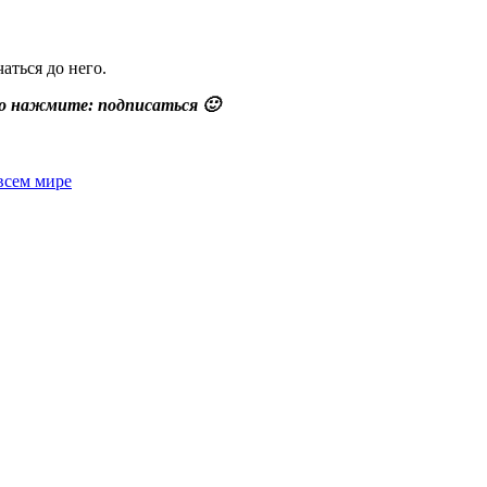
аться до него.
сто нажмите: подписаться 🙂
всем мире